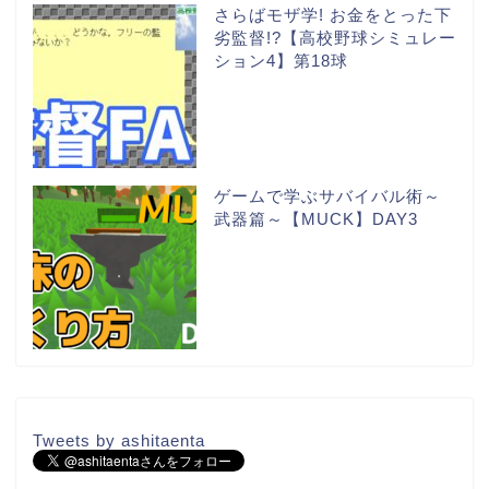
さらばモザ学! お金をとった下
劣監督!?【高校野球シミュレー
ション4】第18球
ゲームで学ぶサバイバル術～
武器篇～【MUCK】DAY3
Tweets by ashitaenta