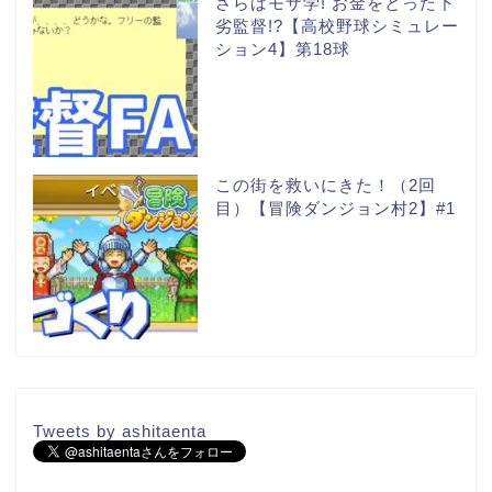
さらばモザ学! お金をとった下
劣監督!?【高校野球シミュレー
ション4】第18球
この街を救いにきた！（2回
目）【冒険ダンジョン村2】#1
Tweets by ashitaenta