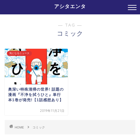
アシタエンタ
― TAG ―
コミック
気になるニュース
奥深い特殊清掃の世界! 話題の
漫画『不浄を拭うひと』単行
本1巻が発売!【1話感想あり】
2019年11月21日
HOME
コミック