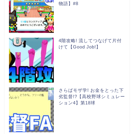
物語】#8
4階攻略! 流してつなげて片付
けて【Good Job!】
さらばモザ学! お金をとった下
劣監督!?【高校野球シミュレー
ション4】第18球