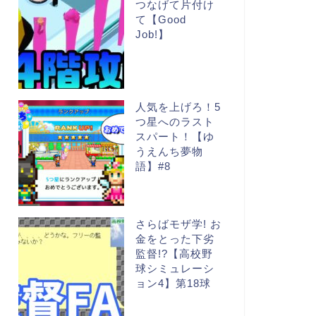
つなげて片付け
て【Good
Job!】
人気を上げろ！5
つ星へのラスト
スパート！【ゆ
うえんち夢物
語】#8
さらばモザ学! お
金をとった下劣
監督!?【高校野
球シミュレーシ
ョン4】第18球