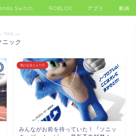
endo Switch
ROBLOX
アプリ
動画
― TAG ―
ソニック
気になるニュース
みんながお前を待っていた！『ソニッ