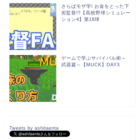
さらばモザ学! お金をとった下
劣監督!?【高校野球シミュレー
ション4】第18球
ゲームで学ぶサバイバル術～
武器篇～【MUCK】DAY3
Tweets by ashitaenta