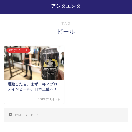
アシタエンタ
― TAG ―
ビール
気になるニュース
運動したら、まず一杯？プロ
テインビール、日本上陸へ！
2019年11月14日
HOME
ビール