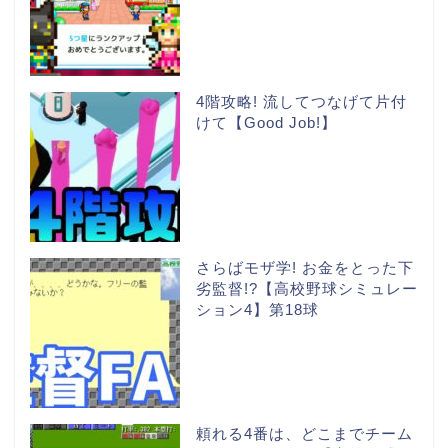
4階攻略! 流してつなげて片付
けて【Good Job!】
さらばモザ学! お金をとった下
劣監督!?【高校野球シミュレー
ション4】第18球
頼れる4番は、どこまでチーム