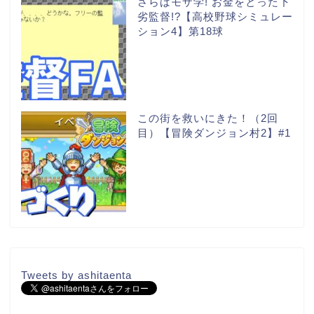
さらばモザ学! お金をとった下
劣監督!?【高校野球シミュレー
ション4】第18球
この街を救いにきた！（2回
目）【冒険ダンジョン村2】#1
Tweets by ashitaenta