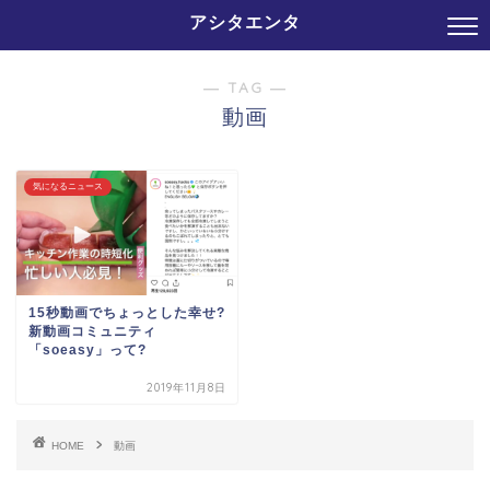
アシタエンタ
― TAG ―
動画
気になるニュース
15秒動画でちょっとした幸せ?
新動画コミュニティ
「soeasy」って?
2019年11月8日
HOME
動画