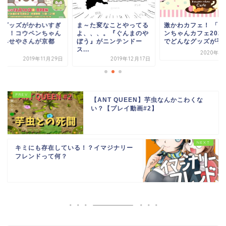
定グッズがかわいすぎ
ま～た変なことやってる
激かわカフェ！ 「コ
、、！コウペンちゃん
よ、、、。『ぐんまのや
ンちゃんカフェ202
おみせやさんが京都
ぼう』がニンテンドー
でどんなグッズが手..
.
ス...
2020年1
2019年11月29日
2019年12月17日
【ANT QUEEN】芋虫なんかこわくな
い？【プレイ動画#2】
キミにも存在している！？イマジナリー
フレンドって何？