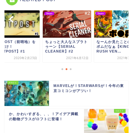
m
Steam
Steam
UTPOST（前哨地）を
ちょっと大人なスプラト
なーんか見たことの
り抜け！
ゥーン【SERIAL
ボムだなぁ【KINGD
UTPOST】#1
CLEANER】#2
RUSH VEN...
2020年2月23日
2021年6月12日
2021年3
MARVELが！STARWARSが！今年の東
京コミコンがアツい！
か、かわいすぎる、、、！アイデア満載
の動物グラスがロフトに登場！