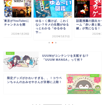
る～く描けば、こわく
話題沸騰の脱出カードゲ
テレビ東京がYouTu
い？サメの生態がゆる
ーム「赤い扉と殺人鬼の
アニメチャンネルを
とわかる「ゆるゆる
鍵」が気になる！
設！
..
2020年3月29日
2020年1
2020年5月31日
UUUMがコンテンツを支配する!?
「UUUM MANGA」って何？
限定グッズがかわいすぎる、、！コウペ
ンちゃんのおみせやさんが京都に上陸！