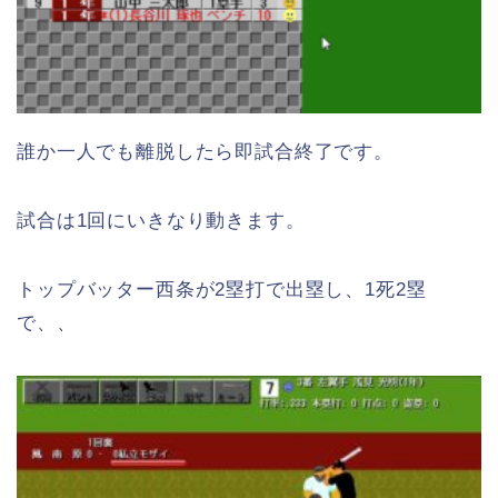
誰か一人でも離脱したら即試合終了です。
試合は1回にいきなり動きます。
トップバッター西条が2塁打で出塁し、1死2塁
で、、