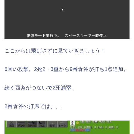
ここからは飛ばさずに見ていきましょう！
6回の攻撃。2死2・3塁から9番倉谷が打ち1点追加。
続く西条がつないで2死満塁。
2番倉谷の打席では、、、