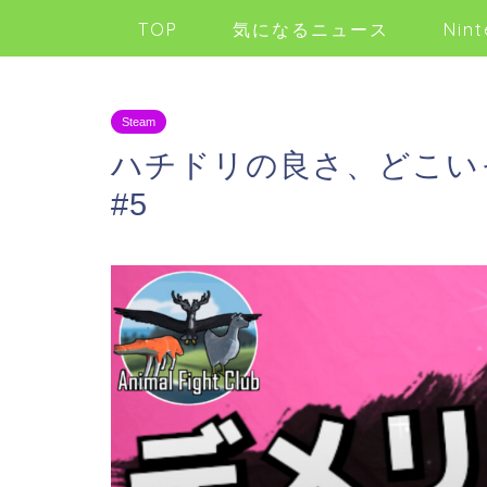
TOP
気になるニュース
Nint
Steam
ハチドリの良さ、どこいった？【
#5