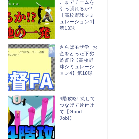
こまでチームを
引っ張れるか?
【高校野球シミ
ュレーション4】
第13球
さらばモザ学! お
金をとった下劣
監督!?【高校野
球シミュレーシ
ョン4】第18球
4階攻略! 流して
つなげて片付け
て【Good
Job!】