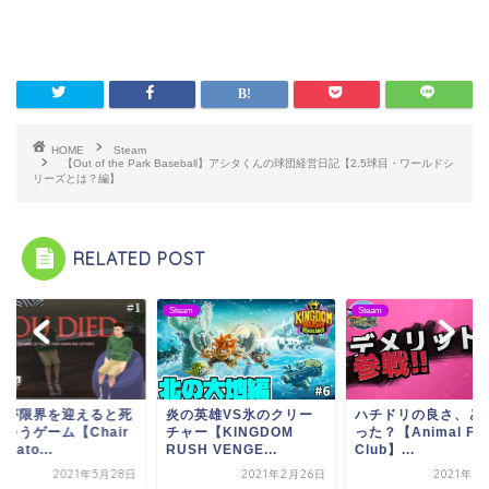
HOME
Steam
【Out of the Park Baseball】アシタくんの球団経営日記【2.5球目・ワールドシ
リーズとは？編】
RELATED POST
m
Steam
Steam
尻が限界を迎えると死
炎の英雄VS氷のクリー
ハチドリの良さ、ど
ゃうゲーム【Chair
チャー【KINGDOM
った？【Animal Fig
ulato...
RUSH VENGE...
Club】...
2021年5月28日
2021年2月26日
2021年7