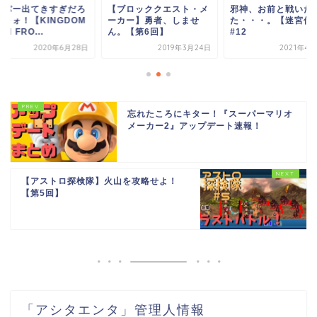
ーパー出てきすぎだろ
【ブロッククエスト・メ
邪神、お前と戦いた
ォォォ！【KINGDOM
ーカー】勇者、しませ
た・・・。【迷宮伝
SH FRO...
ん。【第6回】
#12
2020年6月28日
2019年3月24日
2021年4
忘れたころにキター！『スーパーマリオ
メーカー2』アップデート速報！
【アストロ探検隊】火山を攻略せよ！
【第5回】
「アシタエンタ」管理人情報