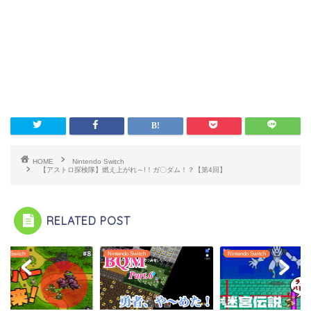
HOME
Nintendo Switch
【アストロ探検隊】燃え上がれ～!！ガ〇ダム！？【第4回】
RELATED POST
ndo Switch
Nintendo Switch
Nintendo Switch