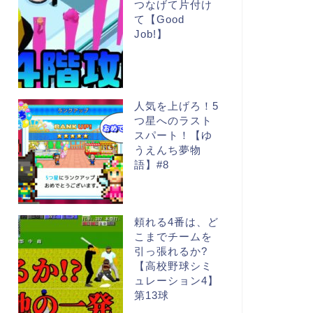
つなげて片付け
て【Good
Job!】
人気を上げろ！5
つ星へのラスト
スパート！【ゆ
うえんち夢物
語】#8
頼れる4番は、ど
こまでチームを
引っ張れるか?
【高校野球シミ
ュレーション4】
第13球