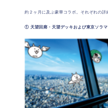
約２ヶ月に及ぶ豪華コラボ。それぞれの詳
① 天望回廊・天望デッキおよび東京ソラ