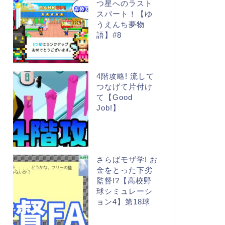
つ星へのラスト
スパート！【ゆ
うえんち夢物
語】#8
4階攻略! 流して
つなげて片付け
て【Good
Job!】
さらばモザ学! お
金をとった下劣
監督!?【高校野
球シミュレーシ
ョン4】第18球