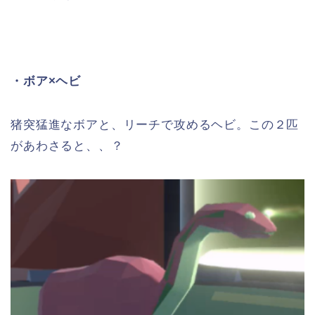
・ボア×ヘビ
猪突猛進なボアと、リーチで攻めるヘビ。この２匹
があわさると、、？