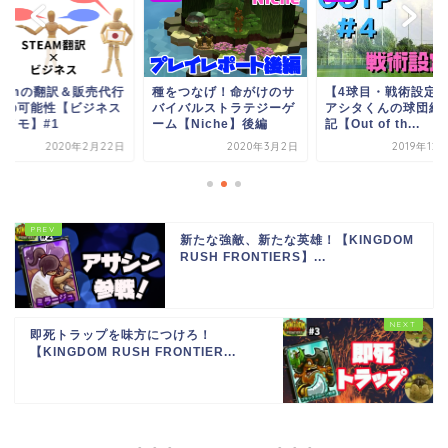
teamの翻訳＆販売代行
種をつなげ！命がけのサ
【4球目・戦術設定
社の可能性【ビジネス
バイバルストラテジーゲ
アシタくんの球団経
言メモ】#1
ーム【Niche】後編
記【Out of th...
2020年2月22日
2020年3月2日
2019年12
新たな強敵、新たな英雄！【KINGDOM
RUSH FRONTIERS】...
即死トラップを味方につけろ！
【KINGDOM RUSH FRONTIER...