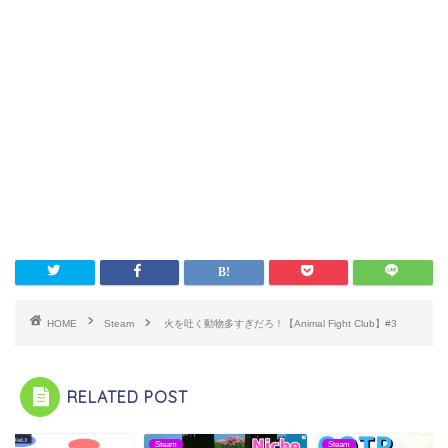
HOME
Steam
火を吐く動物多すぎだろ！【Animal Fight Club】#3
RELATED POST
m
Steam
Steam