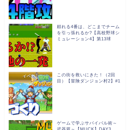
頼れる4番は、どこまでチーム
を引っ張れるか?【高校野球シ
ミュレーション4】第13球
この街を救いにきた！（2回
目）【冒険ダンジョン村2】#1
ゲームで学ぶサバイバル術～
武器篇～【MUCK】DAY3