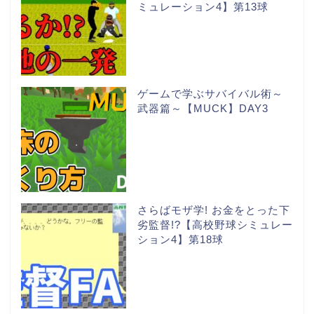
ミュレーション4】第13球
ゲームで学ぶサバイバル術～
武器篇～【MUCK】DAY3
さらばモザ学! お金をとった下
劣監督!?【高校野球シミュレー
ション4】第18球