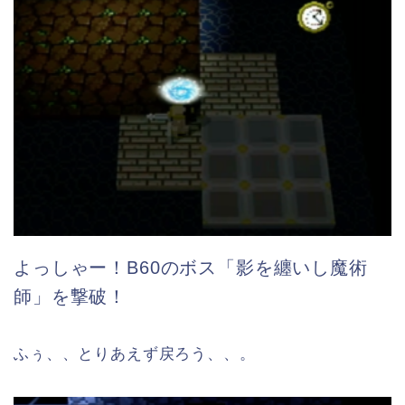
よっしゃー！B60のボス「影を纏いし魔術
師」を撃破！
ふぅ、、とりあえず戻ろう、、。