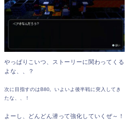
やっぱりこいつ、ストーリーに関わってくる
よな、、？
次に目指すのはB80。いよいよ後半戦に突入してき
たな、、！
よーし、どんどん潜って強化していくぜ～！