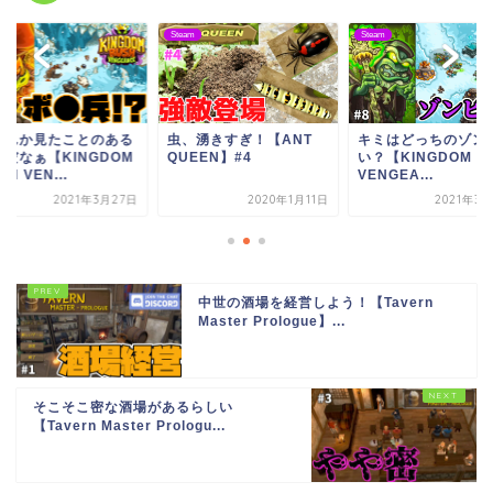
m
Steam
Steam
、湧きすぎ！【ANT
キミはどっちのゾンビだ
なーんか見たことの
EEN】#4
い？【KINGDOM RUSH
ボムだなぁ【KINGD
VENGEA...
RUSH VEN...
2020年1月11日
2021年3月20日
2021年3
中世の酒場を経営しよう！【Tavern
Master Prologue】...
そこそこ密な酒場があるらしい
【Tavern Master Prologu...