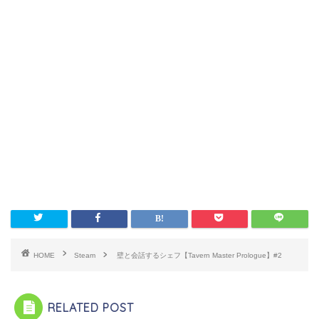
HOME
Steam
壁と会話するシェフ【Tavern Master Prologue】#2
RELATED POST