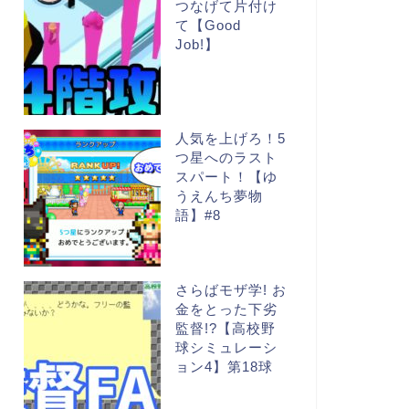
つなげて片付け
て【Good
Job!】
人気を上げろ！5
つ星へのラスト
スパート！【ゆ
うえんち夢物
語】#8
さらばモザ学! お
金をとった下劣
監督!?【高校野
球シミュレーシ
ョン4】第18球