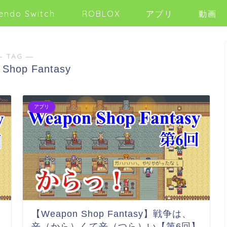
endo Switch
ROBLOX
アプリ
動画
― TAG ―
Shop Fantasy
アプリ
【Weapon Shop Fantasy】戦争は、
辛（から）くて辛（つら）い【第6回】