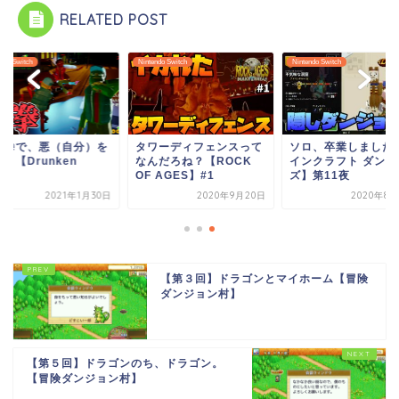
RELATED POST
ndo Switch
Nintendo Switch
Nintendo Switch
の拳で、悪（自分）を
タワーディフェンスって
ソロ、卒業しました
！【Drunken
なんだろね？【ROCK
インクラフト ダンジ
st】
OF AGES】#1
ズ】第11夜
2021年1月30日
2020年9月20日
2020年8月
【第３回】ドラゴンとマイホーム【冒険
ダンジョン村】
【第５回】ドラゴンのち、ドラゴン。
【冒険ダンジョン村】