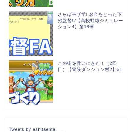
さらばモザ学! お金をとった下
劣監督!?【高校野球シミュレー
ション4】第18球
この街を救いにきた！（2回
目）【冒険ダンジョン村2】#1
Tweets by ashitaenta