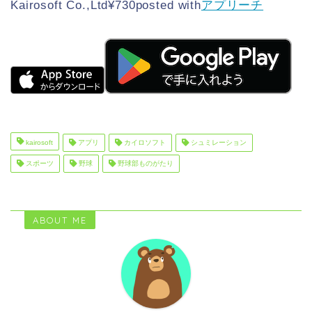
Kairosoft Co.,Ltd
¥730
posted with
アプリーチ
kairosoft
アプリ
カイロソフト
シュミレーション
スポーツ
野球
野球部ものがたり
ABOUT ME