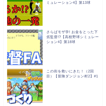
ミュレーション4】第13球
さらばモザ学! お金をとった下
劣監督!?【高校野球シミュレー
ション4】第18球
この街を救いにきた！（2回
目）【冒険ダンジョン村2】#1