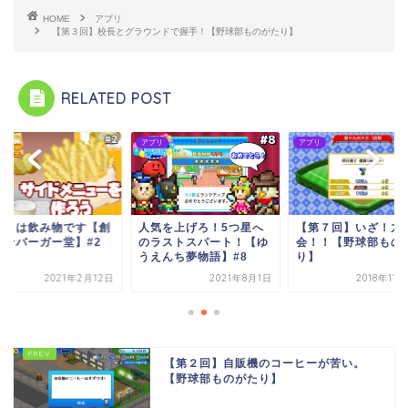
HOME
アプリ
【第３回】校長とグラウンドで握手！【野球部ものがたり】
RELATED POST
リ
アプリ
アプリ
【第７回】いざ！九州大
気を上げろ！5つ星へ
ポテトは飲み物です
会！！【野球部ものがた
ラストスパート！【ゆ
作ハンバーガー堂】#
り】
えんち夢物語】#8
2021年8月1日
2018年11月22日
2021年2
【第２回】自販機のコーヒーが苦い。
【野球部ものがたり】