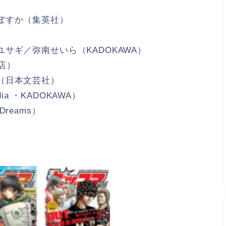
ぽすか（集英社）
サギ／弥南せいら（KADOKAWA）
店）
（日本文芸社）
ia ・KADOKAWA）
Dreams）