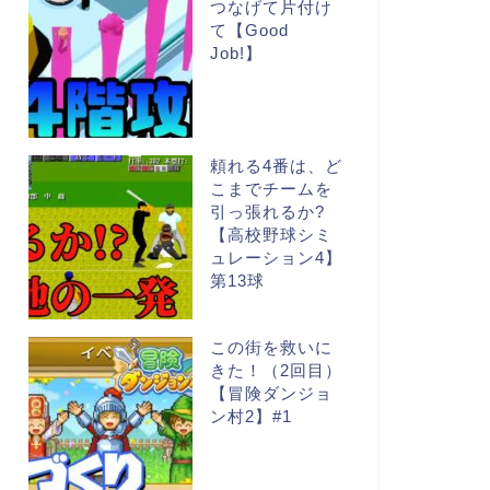
つなげて片付け
て【Good
Job!】
頼れる4番は、ど
こまでチームを
引っ張れるか?
【高校野球シミ
ュレーション4】
第13球
この街を救いに
きた！（2回目）
【冒険ダンジョ
ン村2】#1