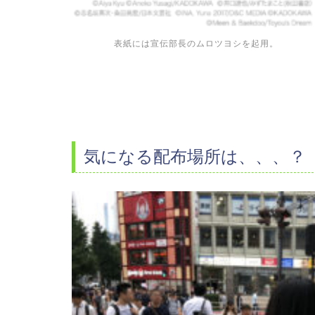
表紙には宣伝部長のムロツヨシを起用。
気になる配布場所は、、、？