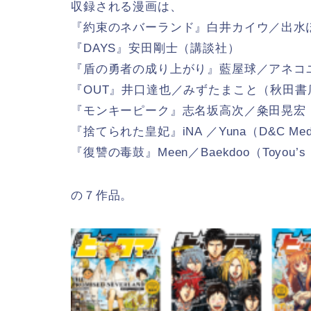
収録される漫画は、
『約束のネバーランド』白井カイウ／出水
『DAYS』安田剛士（講談社）
『盾の勇者の成り上がり』藍屋球／アネコユ
『OUT』井口達也／みずたまこと（秋田書
『モンキーピーク』志名坂高次／粂田晃宏
『捨てられた皇妃』iNA ／Yuna（D&C Med
『復讐の毒鼓』Meen／Baekdoo（Toyou’s 
の７作品。