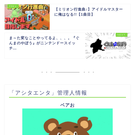
【ミリオン行進曲♪】アイドルマスター
に俺はなる!!【1曲目】
ま～た変なことやってるよ、、、。『ぐ
んまのやぼう』がニンテンドースイッ
チ...
「アシタエンタ」管理人情報
ベアお