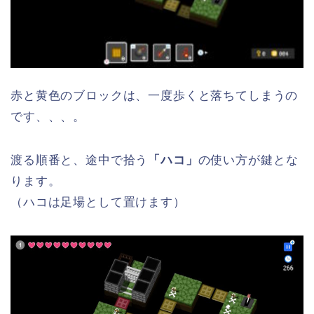
赤と黄色のブロックは、一度歩くと落ちてしまうの
です、、、。
渡る順番と、途中で拾う
「ハコ」
の使い方が鍵とな
ります。
（ハコは足場として置けます）