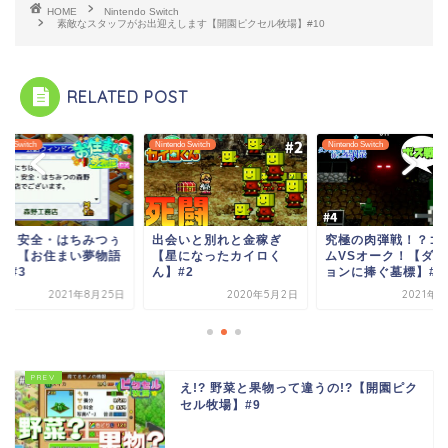
HOME
Nintendo Switch
素敵なスタッフがお出迎えします【開園ピクセル牧場】#10
RELATED POST
ndo Switch
Nintendo Switch
Nintendo Switch
心・安全・はちみつぅ
出会いと別れと金稼ぎ
究極の肉弾戦！？ゴ
！？【お住まい夢物語
【星になったカイロく
ムVSオーク！【ダン
】#3
ん】#2
ョンに捧ぐ墓標】#4
2021年8月25日
2020年5月2日
2021年5
え!? 野菜と果物って違うの!?【開園ピク
セル牧場】#9