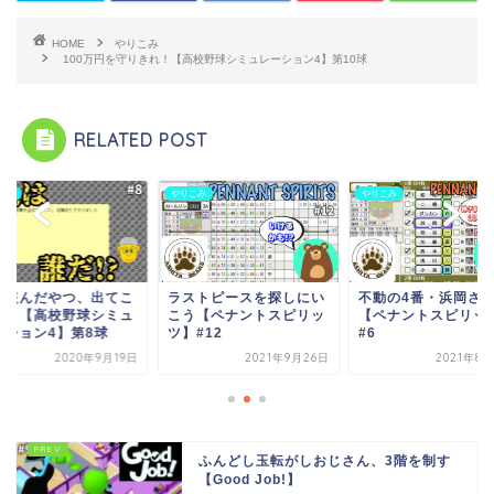
HOME
やりこみ
100万円を守りきれ！【高校野球シミュレーション4】第10球
RELATED POST
こみ
やりこみ
やりこみ
費盗んだやつ、出てこ
ラストピースを探しにい
不動の4番・浜岡さ
や！【高校野球シミュ
こう【ペナントスピリッ
【ペナントスピリッ
ーション4】第8球
ツ】#12
#6
2020年9月19日
2021年9月26日
2021年8
ふんどし玉転がしおじさん、3階を制す
【Good Job!】