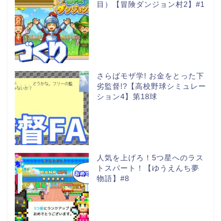
目）【冒険ダンジョン村2】#1
さらばモザ学! お金をとった下
劣監督!?【高校野球シミュレー
ション4】第18球
人気を上げろ！5つ星へのラス
トスパート！【ゆうえんち夢
物語】#8