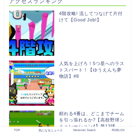
アクセスランキング
4階攻略! 流してつなげて片付
けて【Good Job!】
人気を上げろ！5つ星へのラス
トスパート！【ゆうえんち夢
物語】#8
頼れる4番は、どこまでチーム
を引っ張れるか?【高校野球シ
ミュレーション4】第13球
TOP
Nintendo Switch
ROBLOX
気になるニュース