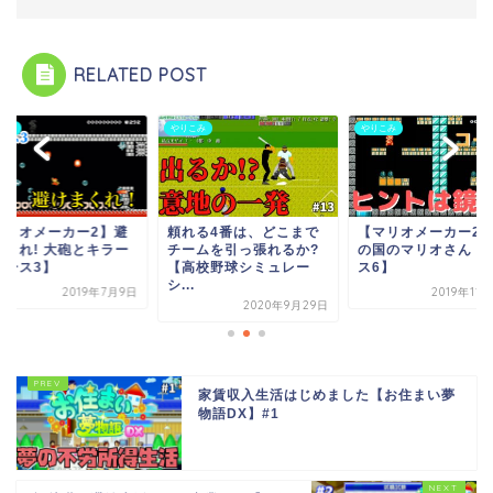
RELATED POST
こみ
やりこみ
やりこみ
頼れる4番は、どこまで
【マリオメーカー2
マリオメーカー2】避
チームを引っ張れるか?
の国のマリオさん【
まくれ! 大砲とキラー
【高校野球シミュレー
ス6】
コース3】
シ...
2019年7月9日
2019年11
2020年9月29日
家賃収入生活はじめました【お住まい夢
物語DX】#1