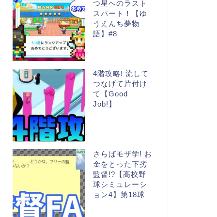
つ星へのラスト
スパート！【ゆ
うえんち夢物
語】#8
4階攻略! 流して
つなげて片付け
て【Good
Job!】
さらばモザ学! お
金をとった下劣
監督!?【高校野
球シミュレーシ
ョン4】第18球