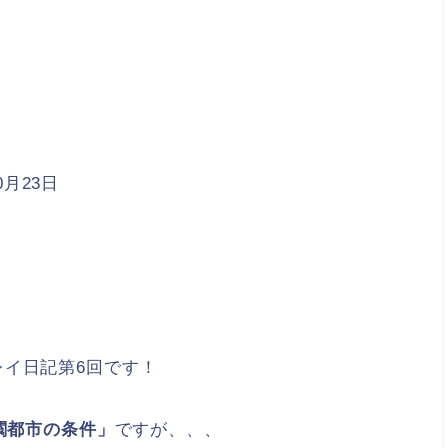
0月23日
レイ日記第6回です！
閥都市の条件」
ですが、、、