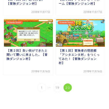
【冒険ダンジョン村】
ーム【冒険ダンジョン村】
2018年11月17日
2018年11月17日
Nintendo Switch
Nintendo Switch
【第２回】良い街ができたと
【第１回】冒険者の理想郷
聞いて襲いに来ました。【冒
「アシタエンタ村」をつくっ
険ダンジョン村】
てみた！【冒険ダンジョン
村】
2018年11月16日
2018年11月16日
...
1
19
20