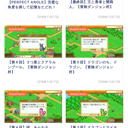
【最終回】王と勇者と闇商
【PERFECT ANGLE】完璧な
人。【冒険ダンジョン村】
角度を探して記憶をたどれ！
2018年11月17日
2018年11月17日
Nintendo Switch
Nintendo Switch
【第５回】ドラゴンのち、ド
【第６回】３つ星とクアラル
ラゴン。【冒険ダンジョン
ンプール。【冒険ダンジョン
村】
村】
2018年11月17日
2018年11月17日
Nintendo Switch
Nintendo Switch
【第４回】姉、あらわる。
【第３回】ドラゴンとマイホ